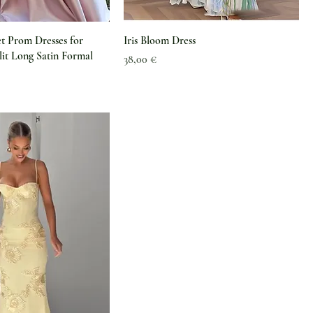
et Prom Dresses for
Iris Bloom Dress
it Long Satin Formal
Preis
38,00 €