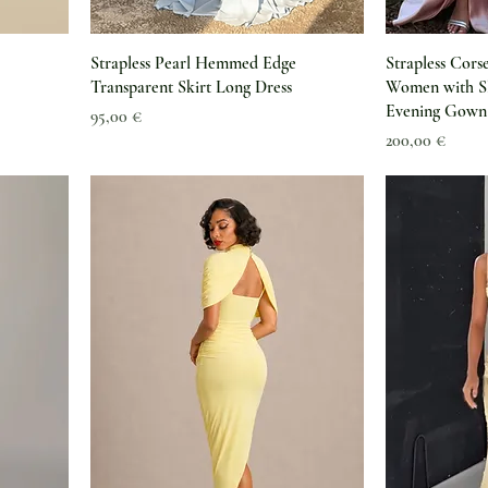
Strapless Pearl Hemmed Edge
Strapless Cors
Transparent Skirt Long Dress
Women with Sl
Evening Gown
Preis
95,00 €
Preis
200,00 €