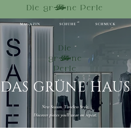
Die grüne Perle
R
MAGAZIN
SCHUHE
SCHMUCK
Die
grüne
Perle
DAS GRÜNE HAUS
New Season. Timeless Style.
Discover pieces you’ll wear on repeat.