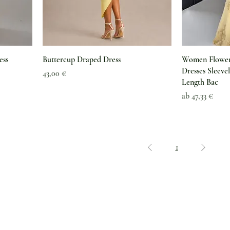
ess
Buttercup Draped Dress
Women Flower 
Dresses Sleeve
Preis
43,00 €
Length Bac
Sale-Preis
ab
47,33 €
1
Kundenservice
Versand & Lieferung
Warum die grüne Perle