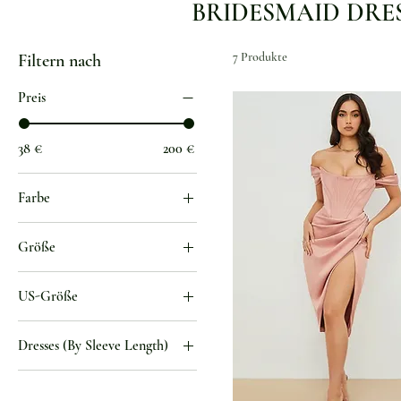
​BRIDESMAID DRE
7 Produkte
Filtern nach
Preis
38 €
200 €
Farbe
Blau
Größe
Blau
L
Blush Pink
US-Größe
M
Braun
2
S
Braun
Dresses (By Sleeve Length)
4
XL
Burgundy
Ärmelloses Kleid
6
Burnt Orange