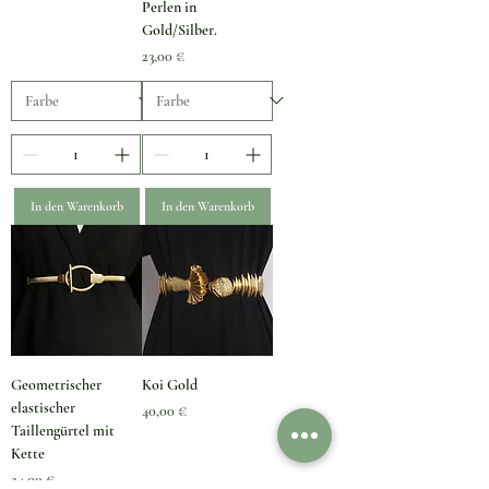
Perlen in
Gold/Silber.
Preis
23,00 €
In den Warenkorb
In den Warenkorb
Geometrischer
Koi Gold
elastischer
Preis
40,00 €
Taillengürtel mit
Kette
Preis
24,00 €