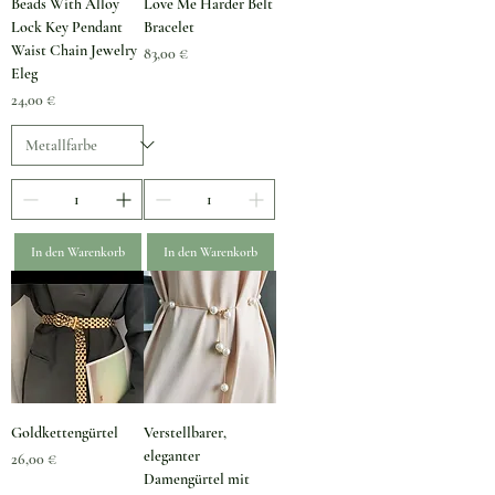
Beads With Alloy
Love Me Harder Belt
Lock Key Pendant
Bracelet
Waist Chain Jewelry
Preis
83,00 €
Eleg
Preis
24,00 €
In den Warenkorb
In den Warenkorb
Goldkettengürtel
Verstellbarer,
eleganter
Preis
26,00 €
Damengürtel mit