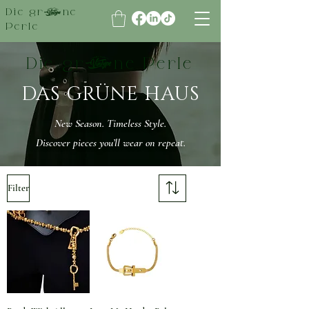
Die grüne
Perle
Die grüne Perle
DAS GRÜNE HAUS
New Season. Timeless Style.
Discover pieces you’ll wear on repeat.
Filter