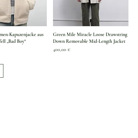
hnellansicht
Schnellansicht
amen-Kapuzenjacke aus
Green Mile Miracle Loose Drawstring
ell „Bad Boy“
Down Removable Mid-Length Jacket
Preis
400,00 €
Information
Über uns