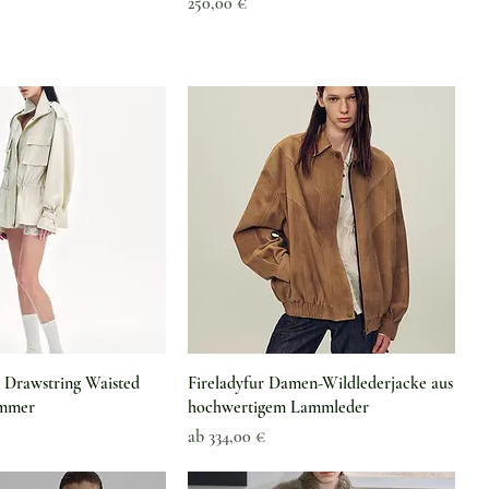
Preis
250,00 €
hnellansicht
Schnellansicht
d Drawstring Waisted
Fireladyfur Damen-Wildlederjacke aus
ummer
hochwertigem Lammleder
Sale-Preis
ab
334,00 €