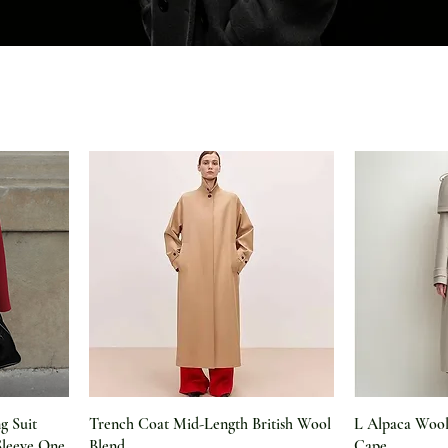
Schnellansicht
Sc
g Suit
Trench Coat Mid-Length British Wool
L Alpaca Wool
Sleeve One
Blend
Cape