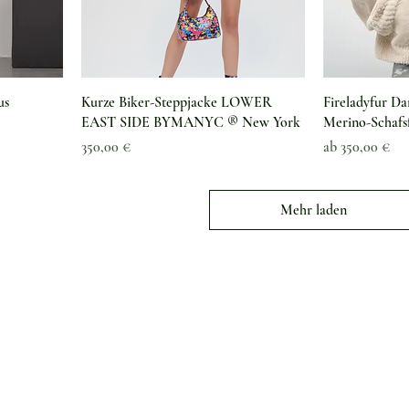
Schnellansicht
Sc
us
Kurze Biker-Steppjacke LOWER
Fireladyfur D
EAST SIDE BYMANYC ® New York
Merino-Schafsf
Preis
Sale-Preis
350,00 €
ab
350,00 €
Mehr laden
Kundenservice
Versand & Lieferung
Warum die grüne Perle
Rückgabe & Umtausch
Rückmeldung