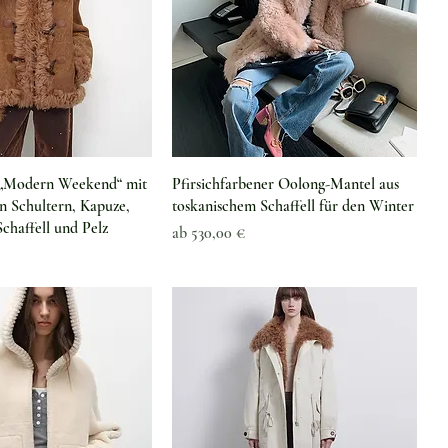
hnellansicht
Schnellansicht
 „Modern Weekend“ mit
Pfirsichfarbener Oolong-Mantel aus
n Schultern, Kapuze,
toskanischem Schaffell für den Winter
chaffell und Pelz
Sale-Preis
ab
530,00 €