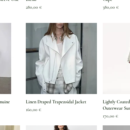
Preis
Preis
280,00 €
380,00 €
Schnellansicht
Sc
nuine
Linen Draped Trapezoidal Jacket
Lightly Coate
Outerwear S
Preis
160,00 €
Preis
170,00 €