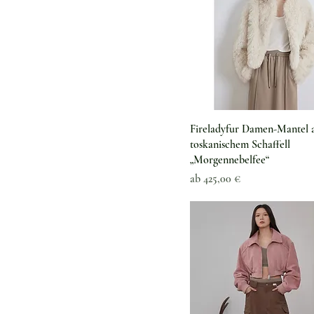
Schnellansicht
Fireladyfur Damen-Mantel 
toskanischem Schaffell
„Morgennebelfee“
Sale-Preis
ab
425,00 €