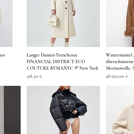
Schnellansicht
Sc
aus
Langer Damen-Trenchcoat
Wintermantel
FINANCIAL DISTRICT ECO
überschnittene
COUTURE BYMANYC ® New York
Merinowolle, S
Preis
Sale-Preis
318,50 €
ab
650,00 €