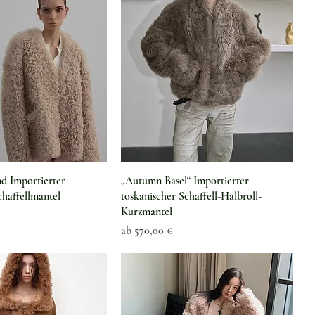
hnellansicht
Schnellansicht
d Importierter
„Autumn Basel“ Importierter
chaffellmantel
toskanischer Schaffell-Halbroll-
Kurzmantel
Sale-Preis
ab
570,00 €