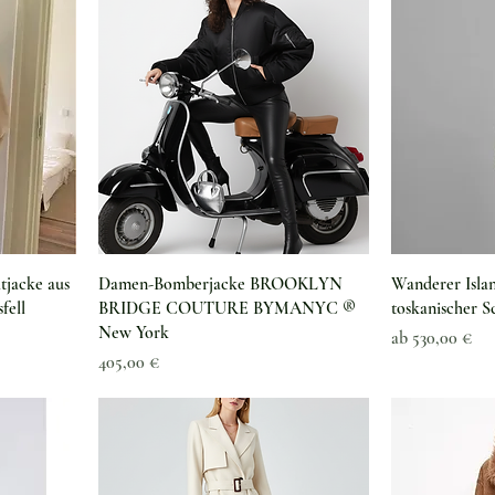
Schnellansicht
Sc
tjacke aus
Damen-Bomberjacke BROOKLYN
Wanderer Islan
fell
BRIDGE COUTURE BYMANYC ®
toskanischer S
New York
Sale-Preis
ab
530,00 €
Preis
405,00 €