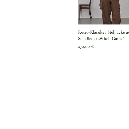
Schnellansicht
Retro-Klassiker Stehjacke a
Schafleder „Witch Game“
Preis
270,00 €
Kundenservice
Kontaktieren Sie uns