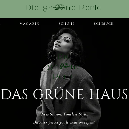
Die grüne Perle
R
MAGAZIN
SCHUHE
SCHMUCK
Die
grüne
Perle
DAS GRÜNE HAUS
New Season. Timeless Style.
Discover pieces you’ll wear on repeat.