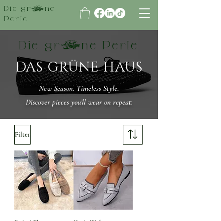
Die grüne
Perle
Die grüne Perle
DAS GRÜNE HAUS
New Season. Timeless Style.
Discover pieces you’ll wear on repeat.
Filter