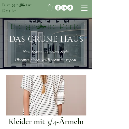
Die grüne
Perle
Die grüne Perle
DAS GRÜNE HAUS
New Season. Timeless Style.
Discover pieces you’ll wear on repeat.
Kleider mit 3/4-Ärmeln