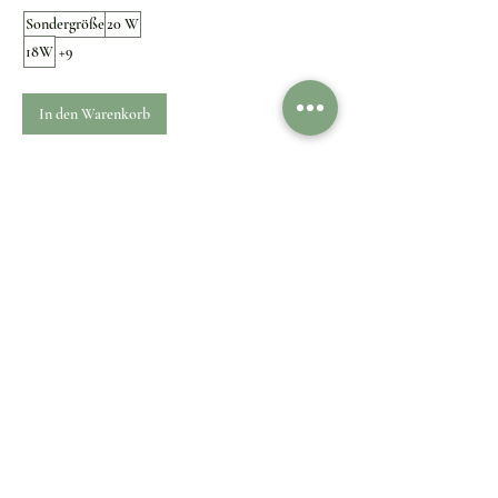
Sondergröße
20 W
18W
+9
In den Warenkorb
1
/
1
Kundenservice
Kundenservice
Kontaktieren Sie
Versand & Lieferung
uns
Rückgabe & Umtausch
Information
Über uns