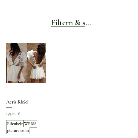
Filtern & sortieren
Aeris Kleid
Preis
139,00 €
Elfenbein
WEISS
picture color