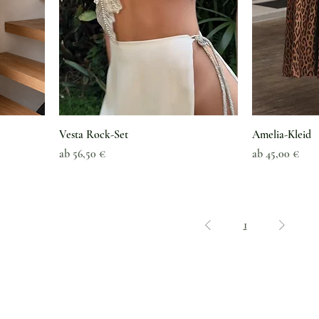
Vesta Rock-Set
Amelia-Kleid
Sale-Preis
Sale-Preis
ab
56,50 €
ab
45,00 €
1
Kundenservice