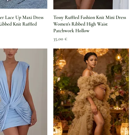
er Lace Up Maxi Dress
Tossy Ruffled Fashion Knit Mini Dress
bbed Knit Ruffled
Women's Ribbed High Waist
Patchwork Hollow
Preis
35,00 €