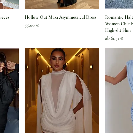
ieces
Hollow Out Maxi Asymmetrical Dress
Romantic Halt
Women Chic Ri
Preis
55,00 €
High-slit Slim
Sale-Preis
ab
61,51 €