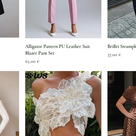
Alligator Pattern PU Leather Suit
BriBri Strampl
Blazer Pant Set
Preis
37,00 €
Preis
65,00 €