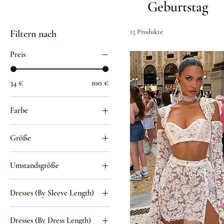
Geburtstag
15 Produkte
Filtern nach
Preis
34 €
100 €
Farbe
Anzug
Größe
Blau
0XL
Blue01
Umstandsgröße
1XL
Blue02
US 10
2XL
Braun
Dresses (By Sleeve Length)
US 12
3XL
customization1
Ärmelloses Kleid
US 14
4XL
customization2
Dresses (By Dress Length)