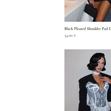
WEISS
WEISS
Yellow01
Yellow03
Black Pleated Shoulder Pad D
Preis
34,00 €