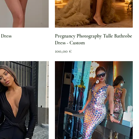
 Dress
Pregnancy Photography Tulle Bathrobe
Dress - Custom
Preis
100,00 €