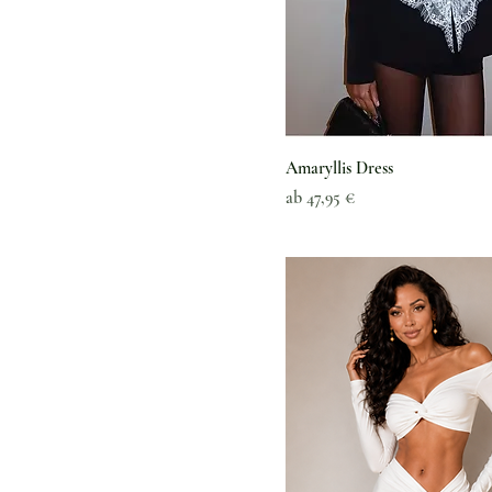
Amaryllis Dress
Sale-Preis
ab
47,95 €