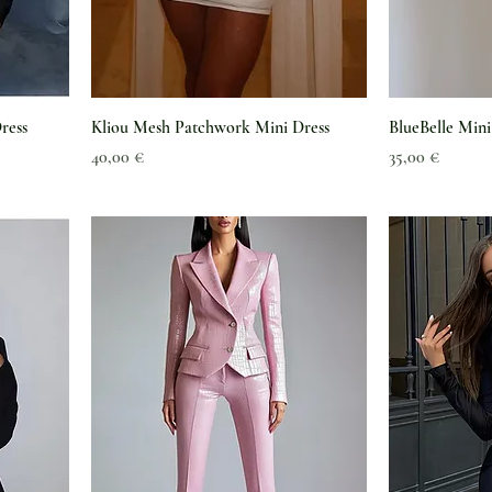
ress
Kliou Mesh Patchwork Mini Dress
BlueBelle Mini
Preis
Preis
40,00 €
35,00 €