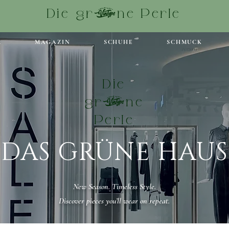
Die grüne Perle
R
MAGAZIN
SCHUHE
SCHMUCK
Die
grüne
Perle
DAS GRÜNE HAUS
New Season. Timeless Style.
Discover pieces you’ll wear on repeat.