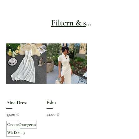
Filtern & sortieren
Aine Dress
Eshu
Preis
Preis
39,00 €
42,00 €
Green
Orangerot
WEISS
+3