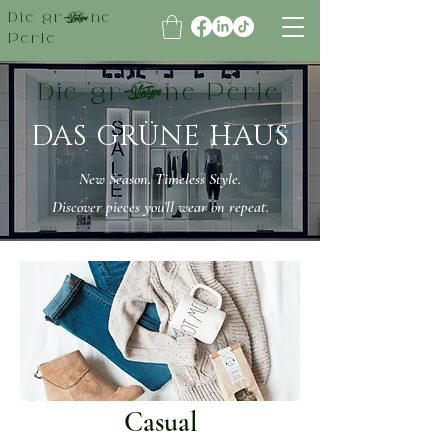
Die grüne
Perle
Die grüne Perle
DAS GRÜNE HAUS
New Season. Timeless Style.
Discover pieces you’ll wear on repeat.
Casual