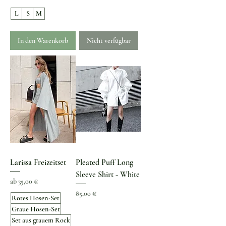
L
S
M
In den Warenkorb
Nicht verfügbar
Larissa Freizeitset
Pleated Puff Long
Sleeve Shirt - White
Sale-Preis
ab
35,00 €
Preis
85,00 €
Rotes Hosen-Set
Graue Hosen-Set
Set aus grauem Rock