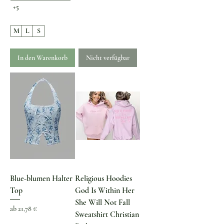
+5
M
L
S
In den Warenkorb
Nicht verfügbar
Blue-blumen Halter
Religious Hoodies
Top
God Is Within Her
She Will Not Fall
Sale-Preis
ab
21,78 €
Sweatshirt Christian