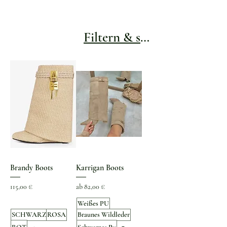
Filtern & sortieren
Brandy Boots
Karrigan Boots
Preis
Sale-Preis
115,00 €
ab
82,00 €
Weißes PU
SCHWARZ
ROSA
Braunes Wildleder