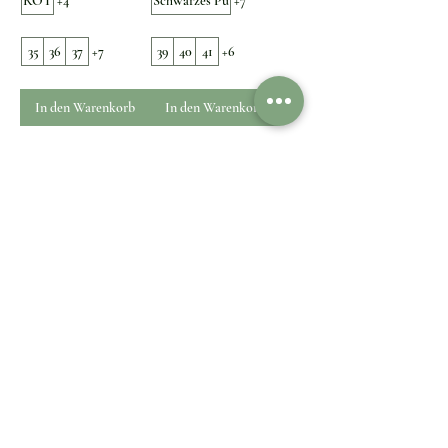
ROT
+4
Schwarzes Pu
+7
35
36
37
+7
39
40
41
+6
In den Warenkorb
In den Warenkorb
1
/
1
Kundenservice
Kundenservice
Kontaktieren Sie
Versand & Lieferung
uns
Rückgabe & Umtausch
Information