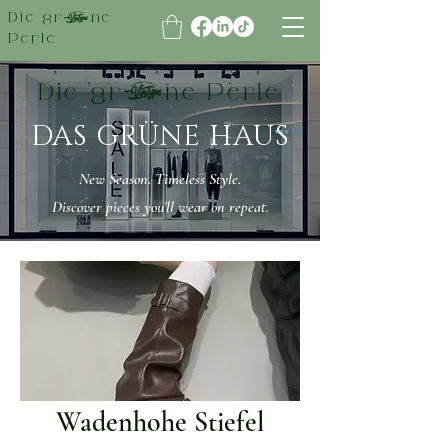
Die grüne
Perle
Die grüne Perle
DAS GRÜNE HAUS
New Season. Timeless Style.
Discover pieces you’ll wear on repeat.
Wadenhohe Stiefel