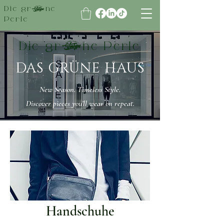
Die grüne
Perle
Die grüne Perle
DAS GRÜNE HAUS
New Season. Timeless Style.
Discover pieces you’ll wear on repeat.
Handschuhe