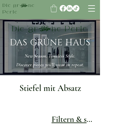
Die grüne
Perle
Die grüne Perle
DAS GRÜNE HAUS
New Season. Timeless Style.
Discover pieces you’ll wear on repeat.
Stiefel mit Absatz
Filtern & sortieren