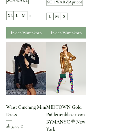
SCHWARZ
SCHWARZ
Apricot
XL
L
M
+1
L
M
S
In den Warenkorb
In den Warenkorb
Waist Cinching Mini
MIDTOWN Gold
Dress
Paillettenblazer von
BYMANYC ® New
Sale-Preis
ab
37,87 €
York