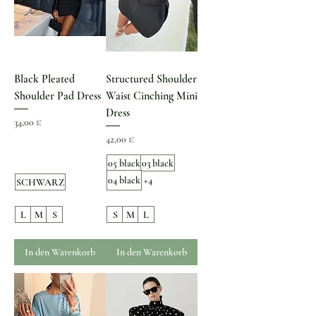
Black Pleated
Structured Shoulder
Shoulder Pad Dress
Waist Cinching Mini
Dress
Preis
34,00 €
Preis
42,00 €
05 black
03 black
04 black
+4
SCHWARZ
L
M
S
S
M
L
In den Warenkorb
In den Warenkorb