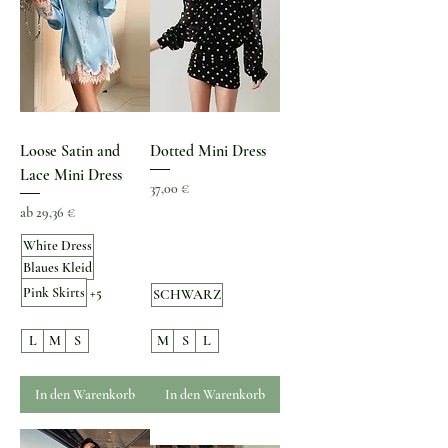
Loose Satin and
Dotted Mini Dress
Lace Mini Dress
Preis
37,00 €
Sale-Preis
ab
29,36 €
White Dress
Blaues Kleid
Pink Skirts
+5
SCHWARZ
L
M
S
M
S
L
In den Warenkorb
In den Warenkorb