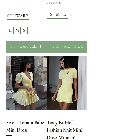
Preis
425,00 €
S
M
L
+1
SCHWARZ
L
M
S
In den Warenkorb
In den Warenkorb
Sweet Lemon Babe
Tossy Ruffled
Mini Dress
Fashion Knit Mini
Dress Women's