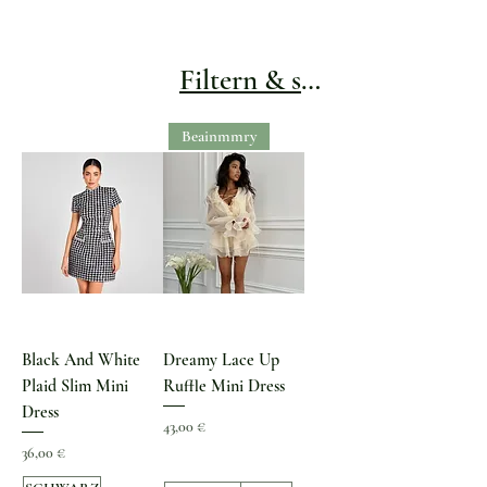
Filtern & sortieren
Beainmmry
Black And White
Dreamy Lace Up
Plaid Slim Mini
Ruffle Mini Dress
Dress
Preis
43,00 €
Preis
36,00 €