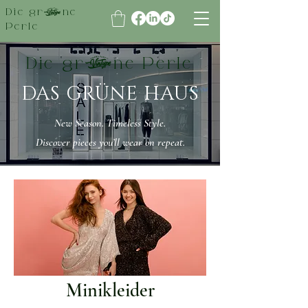
Die grüne
Perle
Die grüne Perle
DAS GRÜNE HAUS
New Season. Timeless Style.
Discover pieces you’ll wear on repeat.
Minikleider