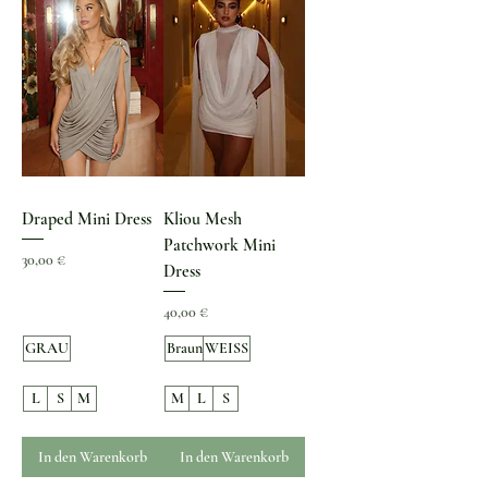
Draped Mini Dress
Kliou Mesh
Patchwork Mini
Preis
30,00 €
Dress
Preis
40,00 €
GRAU
Braun
WEISS
L
S
M
M
L
S
In den Warenkorb
In den Warenkorb