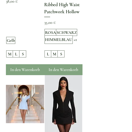
Preis
38,00 €
Ribbed High Waist
Patchwork Hollow
Preis
35,00 €
ROSA
SCHWARZ
HIMMELBLAU
+1
Gelb
M
L
S
L
M
S
In den Warenkorb
In den Warenkorb