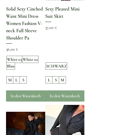
Solid Sexy Cinched
Sexy Pleated Mini
Waist Mini Dress
Suit Skirt
Women Fashion V-
Preis
37,00 €
neck Full Sleeve
Shoulder Pa
Preis
36,00 €
White 03
White 02
Blau
SCHWARZ
M
L
S
L
S
M
In den Warenkorb
In den Warenkorb