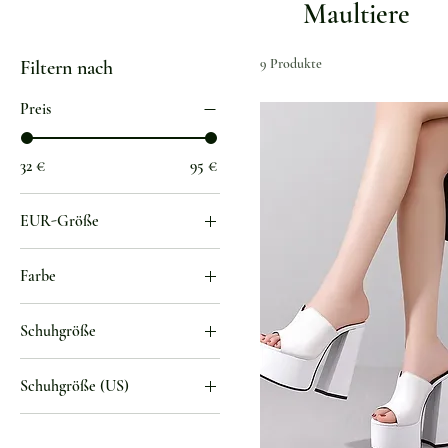
Maultiere
9 Produkte
Filtern nach
Preis
32 €
95 €
EUR-Größe
35
Farbe
36
1
37
Schuhgröße
2
38
3
3
39
Schuhgröße (US)
4
4
40
5
5
Apricot
41