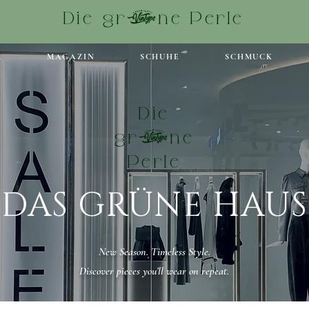
Die grüne Perle
R
MAGAZIN
SCHUHE
SCHMUCK
Die
grüne
Perle
DAS GRÜNE HAUS
New Season. Timeless Style.
Discover pieces you’ll wear on repeat.