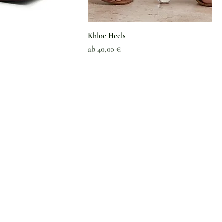
Khloe Heels
Sale-Preis
ab
40,00 €