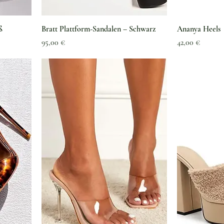
ß
Bratt Plattform-Sandalen – Schwarz
Ananya Heels
Preis
Preis
95,00 €
42,00 €