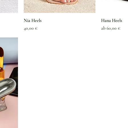
Nia Heels
Hana Heels
Preis
Sale-Preis
40,00 €
ab
60,00 €