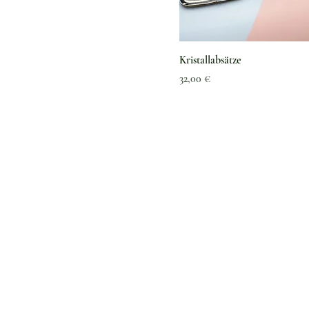
Kristallabsätze
Preis
32,00 €
Kundenservice
Kontaktieren Sie uns