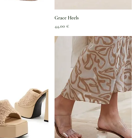
Grace Heels
Preis
44,00 €