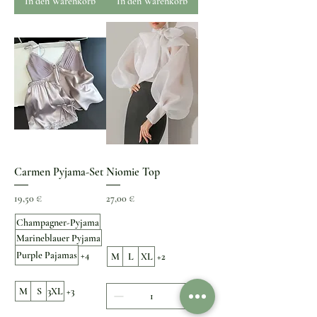
In den Warenkorb
In den Warenkorb
Carmen Pyjama-Set
Niomie Top
Preis
Preis
19,50 €
27,00 €
Champagner-Pyjama
Marineblauer Pyjama
Purple Pajamas
+4
M
L
XL
+2
M
S
3XL
+3