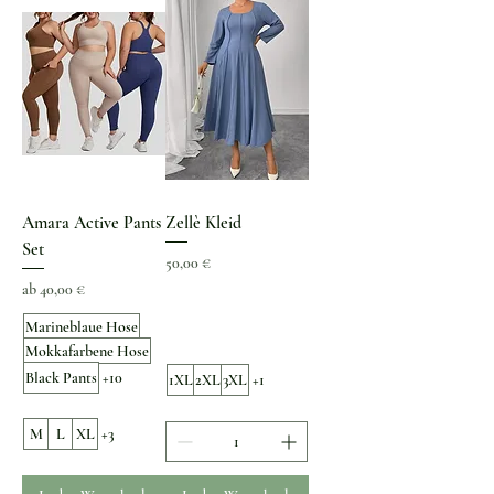
Amara Active Pants
Zellè Kleid
Set
Preis
50,00 €
Sale-Preis
ab
40,00 €
Marineblaue Hose
Mokkafarbene Hose
Black Pants
+10
1XL
2XL
3XL
+1
M
L
XL
+3