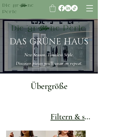
Die grüne
Perle
Die grüne Perle
DAS GRÜNE HAUS
New Season. Timeless Style.
Discover pieces you’ll wear on repeat.
Übergröße
Filtern & sortieren