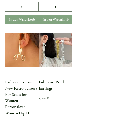
In den Warenkorb
In den Warenkorb
Fashion Creative
Fish Bone Pearl
New Retro Scissors
Earrings
Ear Studs for
Preis
17,00 €
Women
Personalized
Women Hip H