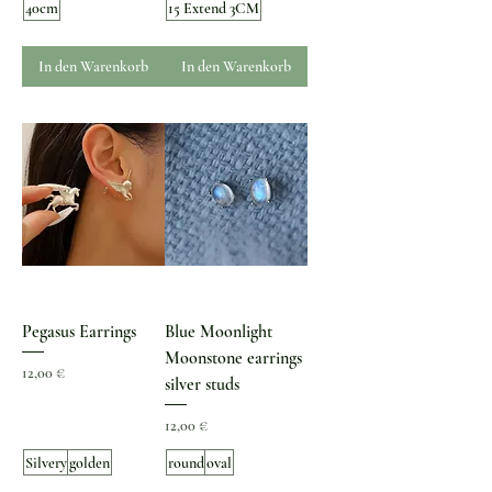
40cm
15 Extend 3CM
In den Warenkorb
In den Warenkorb
Pegasus Earrings
Blue Moonlight
Moonstone earrings
Preis
12,00 €
silver studs
Preis
12,00 €
Silvery
golden
round
oval