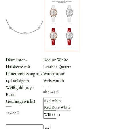
Diamanten-
Red or White
Halskette mit
Leather Quartz
Lünettenfassung aus
Waterproof
14-karätigem
Wristwatch
Weißgold (0,50
Sale-Preis
ab
51,25 €
Karat
Gesamtgewicht)
Red White
Red Rose White
Preis
525,00 €
WEISS
+1
Yes