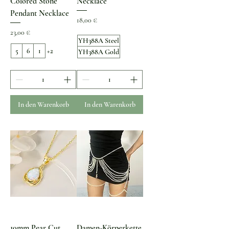
Colored Stone
Necklace
Pendant Necklace
Preis
18,00 €
Preis
23,00 €
YH388A Steel
5
6
1
+2
YH388A Gold
In den Warenkorb
In den Warenkorb
10mm Pear Cut
Damen-Körperkette