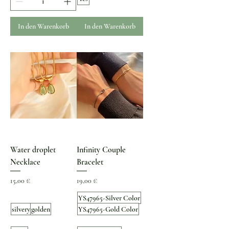
In den Warenkorb
In den Warenkorb
Water droplet
Infinity Couple
Necklace
Bracelet
Preis
Preis
15,00 €
19,00 €
YS47965-Silver Color
silvery
golden
YS47965-Gold Color