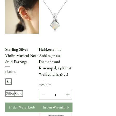
Sterling Silver
Halskette mit
Violin Musical Note
Anhänger aus
Stud Earrings
Diamant und
Kissenopal, 14 Karat
Preis
16,00 €
Weißgold (1,36 ct)
S11
Preis
290,00 €
Silber
Gold
In den Warenkorb
In den Warenkorb