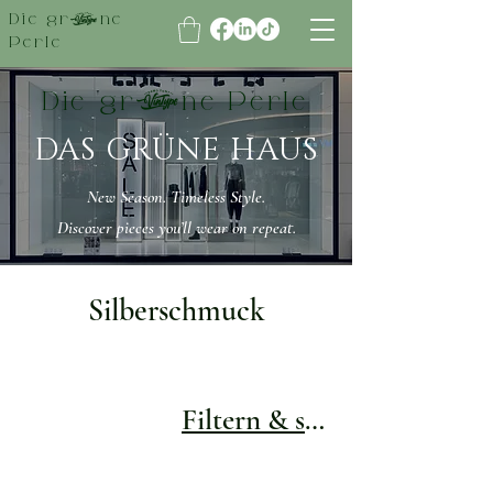
Die grüne
Perle
Die grüne Perle
DAS GRÜNE HAUS
New Season. Timeless Style.
Discover pieces you’ll wear on repeat.
Silberschmuck
Filtern & sortieren