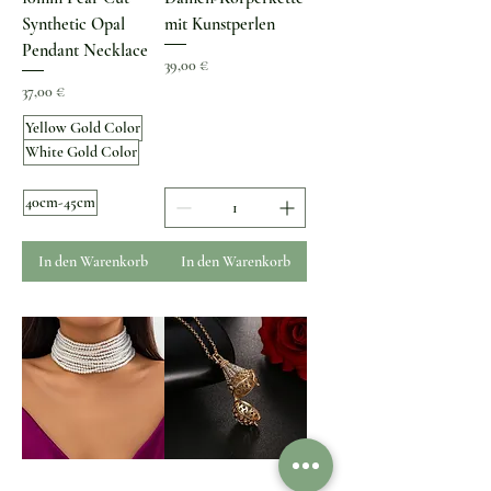
Synthetic Opal
mit Kunstperlen
Pendant Necklace
Preis
39,00 €
Preis
37,00 €
Yellow Gold Color
White Gold Color
40cm-45cm
In den Warenkorb
In den Warenkorb