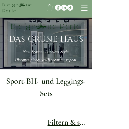
Die grüne
Perle
Die grüne Perle
DAS GRÜNE HAUS
New Season. Timeless Style.
Discover pieces you’ll wear on repeat.
Sport-BH- und Leggings-
Sets
Filtern & sortieren