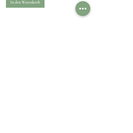
In den Warenkorb
1
/
1
Kundenservice
Kundenservice
Kontaktieren Sie
Versand & Lieferung
uns
Rückgabe & Umtausch
Information
Über uns
© 2025 by www.thegreenpearlboutique.com