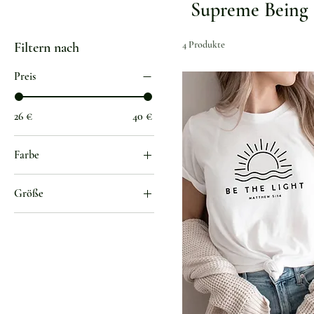
Supreme Being
4 Produkte
Filtern nach
Preis
26 €
40 €
Farbe
black
Größe
black hoody
L
Blau
M
Burgundy
S
dark green
XL
Dunkelgrau
XXL
Gelb