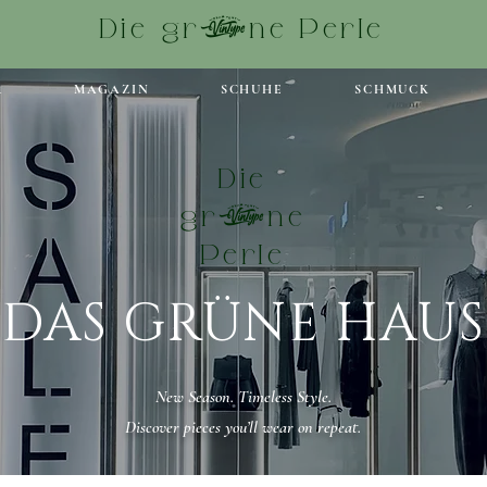
Die grüne Perle
R
MAGAZIN
SCHUHE
SCHMUCK
Die
grüne
Perle
DAS GRÜNE HAUS
New Season. Timeless Style.
Discover pieces you’ll wear on repeat.