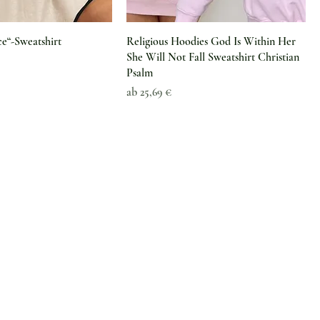
e“-Sweatshirt
Religious Hoodies God Is Within Her
She Will Not Fall Sweatshirt Christian
Psalm
Sale-Preis
ab
25,69 €
Information
Über uns