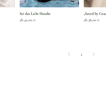
Sei das Licht Hoodie
„Saved by Grac
Sale-Preis
Sale-Preis
ab
40,00 €
ab
38,00 €
1
Kundenservice
Versand & Lieferung
Warum die grüne Perle
Rückgabe & Umtausch
Rückmeldung