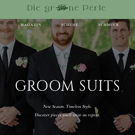
Die grüne Perle
R
MAGAZIN
SCHUHE
SCHMUCK
The Green
Pearl
GROOM SUITS
New Season. Timeless Style.
Discover pieces you’ll wear on repeat.