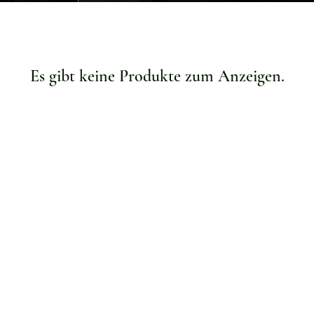
Es gibt keine Produkte zum Anzeigen.
Kundenservice
Versand & Lieferung
Warum die grüne Perle
Rückgabe & Umtausch
Rückmeldung