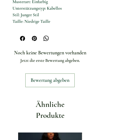
Musterart: Einfarbig
Unterstützungstyp: Kabellos
Stil: Junger Stil
Taille: Niedrige Taille
Geschlecht: FRAUEN
Passform: Fällt größengerecht aus,
bestellen Sie Ihre normale Größe.
Mit Pad: Ja
Noch keine Bewertungen vorhanden
Artikeltyp: Bikini-Set
Jetzt die erste Bewertung abgeben.
Besonderheit: Mikro-Bikinis
Geeignet für: Sexy Badeanzüge für Damen
Badeanzug: Damenmode Strandbekleidung
Bewertung abgeben
Design: Push-up-Zweiteiler
Ähnliche
Produkte