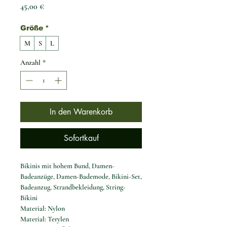
Preis
45,00 €
Größe
*
M
S
L
Anzahl
*
In den Warenkorb
Sofortkauf
Bikinis mit hohem Bund, Damen-
Badeanzüge, Damen-Bademode, Bikini-Set,
Badeanzug, Strandbekleidung, String-
Bikini
Material: Nylon
Material: Terylen