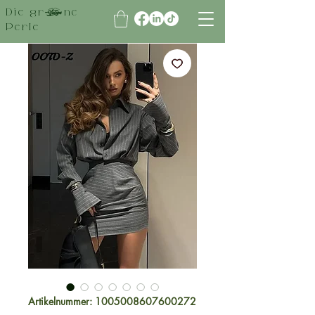
Die grüne
Perle
Artikelnummer: 1005008607600272