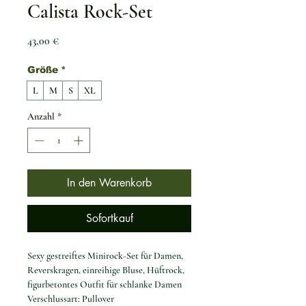
Calista Rock-Set
Preis
43,00 €
Größe
*
L
M
S
XL
Anzahl
*
In den Warenkorb
Sofortkauf
Sexy gestreiftes Minirock-Set für Damen,
Reverskragen, einreihige Bluse, Hüftrock,
figurbetontes Outfit für schlanke Damen
Verschlussart: Pullover