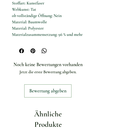
Stoffart: Kunstfaser
Webkunst: Tat
ob vollständige Öffnung: Nein
Material: Baumwolle
Material: Polyester
Materialzusammensetzung: 96 % und mehr
Dekoration: Keine
Kragen: Umlegekragen
Ärmelstil: Normal
Materialzusammensetzung: Kunstfaser
Noch keine Bewertungen vorhanden
Musterart: Einfarbig
Jetzt die erste Bewertung abgeben.
Geschlecht: Frauen
Schnitt: A-Linie
Ärmellänge (cm): Voll
Bewertung abgeben
Kleiderlänge: Über dem Knie, Mini
Schnittmuster: Locker
Kleiderlänge: Normal
Ähnliche
Produkte