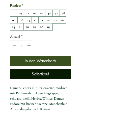
Farbe
*
41
03
22
02
01
49
47
48
09
08
13
12
11
10
17
16
14
21
20
19
18
05
Anzahl
*
In den Warenkorb
Sofortkauf
Damen-Fedora mit Perlenkette, modisch
mit Perlennadeln, Umschlagkappe,
schwarz-weiß, Herbst/Winter, Damen-
Fedora mit breiter Krempe, Mädchenhut
Anwendungsbereich: Reisen