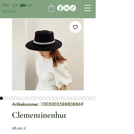
Die grüne
Perle
Artikelnummer: 1005003588808869
Clementinenhut
Preis
28,00 €