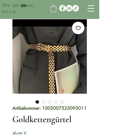
Die grüne
Perle
Artikelnummer: 1005007525093011
Goldkettengürtel
Preis
26,00 €