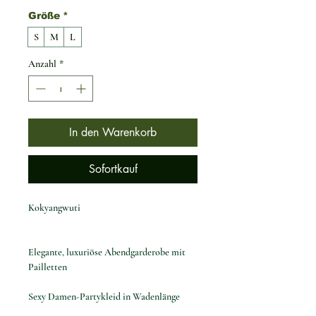
Größe
*
S
M
L
Anzahl
*
In den Warenkorb
Sofortkauf
Kokyangwuti
Elegante, luxuriöse Abendgarderobe mit
Pailletten
Sexy Damen-Partykleid in Wadenlänge