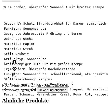
70 cm großer, übergroßer Sonnenhut mit breiter Krempe
 Großer UV-Schutz-Strandstrohhut für Damen, sommerlich,
 Funktion: Sonnenschutz
 Geeignete Jahreszeit: Frühling und Sommer
 Webkunst: Occhi
 Material: Papier
 Material: Stroh
 Stil: Neuheit
 Artikeltyp: Sonnenhüte
 breitkrempiger Hut: Hut mit großer Krempe
 Krempenform: Übergroße Dachüberstände
 Funktion: Sonnenschutz, schnelltrocknend, atmungsaktiv
 Stoffbezeichnung: Papyrus
 Stilrichtung: Modischer Pendler-Look
Noch keine Bewertungen vorhanden
Jetzt die
 Verarbeitung: Kettengewirk, Stil: Elegant, Minimalisti
erste Bewertung abgeben.
Bewertung abgeben
 Farben: Schwarz, Marineblau, Kamel, Rosa, Rot, Hellgel
Ähnliche Produkte