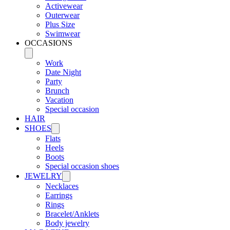
Activewear
Outerwear
Plus Size
Swimwear
OCCASIONS
Work
Date Night
Party
Brunch
Vacation
Special occasion
HAIR
SHOES
Flats
Heels
Boots
Special occasion shoes
JEWELRY
Necklaces
Earrings
Rings
Bracelet/Anklets
Body jewelry