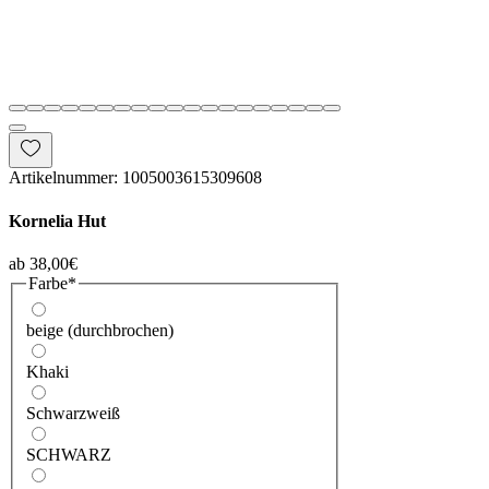
Artikelnummer: 1005003615309608
Kornelia Hut
Sale-Preis
ab
38,00€
Farbe
*
beige (durchbrochen)
Khaki
Schwarzweiß
SCHWARZ