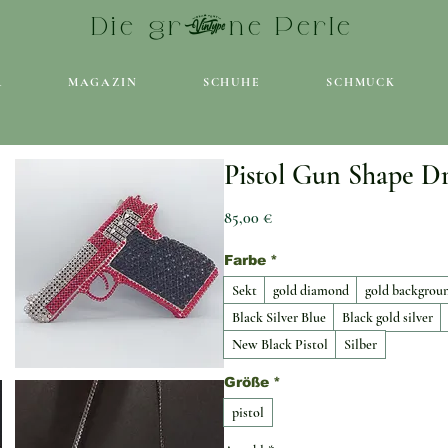
Die grüne Perle
R
MAGAZIN
SCHUHE
SCHMUCK
Pistol Gun Shape D
Preis
85,00 €
Farbe
*
Sekt
gold diamond
gold backgrou
Black Silver Blue
Black gold silver
New Black Pistol
Silber
Größe
*
pistol