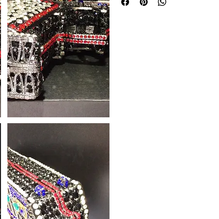
Occasion
:
Party
Origin
:
Mainland China
Place Of Origin
:
Guangdong Province,G
Shape
:
Minaudiere
Style
:
Fashion
New style, full diamond cry
Pistol shape, can put iPh
Luxury single item, you can
Bag weight: net weight 0.
Black box packaging, box 