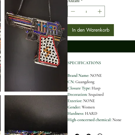
Anzahl
*
In den Warenkorb
SPECIFICATIONS
Brand Name
:
NONE
CN
:
Guangdong
Closure Type
:
Hasp
Decoration
:
Sequined
Exterior
:
NONE
Gender
:
Women
Hardness
:
HARD
High-concerned chemical
:
None
Lining Material
:
Acrylic
Main Material
:
TPU