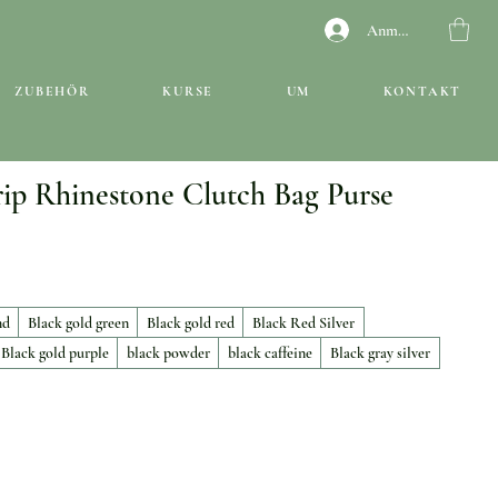
Anmelden
ZUBEHÖR
KURSE
UM
KONTAKT
rip Rhinestone Clutch Bag Purse
nd
Black gold green
Black gold red
Black Red Silver
Black gold purple
black powder
black caffeine
Black gray silver