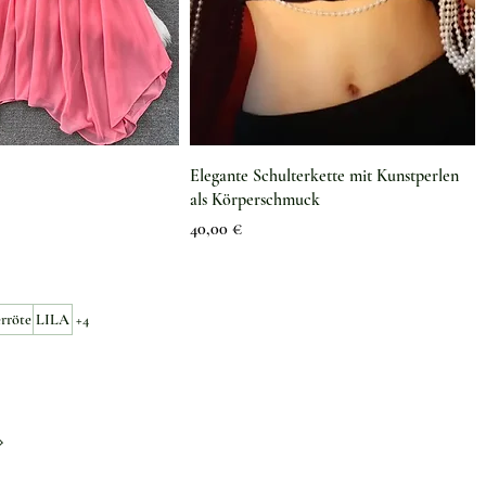
Elegante Schulterkette mit Kunstperlen
als Körperschmuck
Preis
40,00 €
rröte
LILA
+4