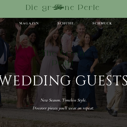
Die grüne Perle
R
MAGAZIN
SCHUHE
SCHMUCK
The Green
Pearl
WEDDING GUEST
New Season. Timeless Style.
Discover pieces you’ll wear on repeat.