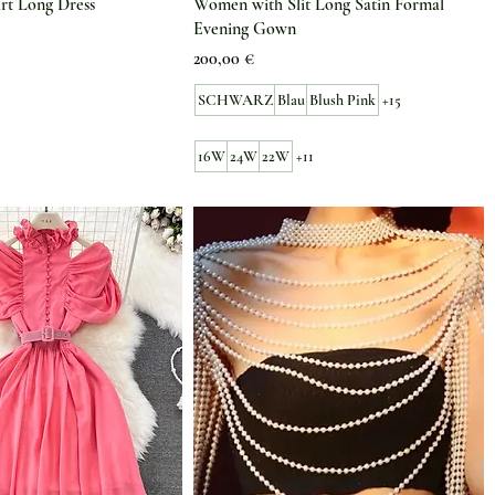
irt Long Dress
Women with Slit Long Satin Formal
Evening Gown
Preis
200,00 €
SCHWARZ
Blau
Blush Pink
+15
16W
24W
22W
+11