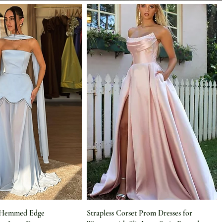
l Hemmed Edge
Strapless Corset Prom Dresses for