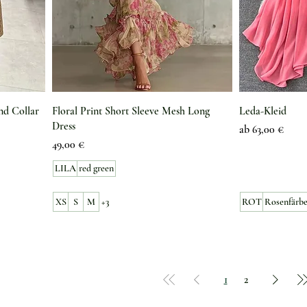
nd Collar
Floral Print Short Sleeve Mesh Long
Leda-Kleid
Dress
Sale-Preis
ab
63,00 €
Preis
49,00 €
LILA
red green
XS
S
M
+3
ROT
Rosenfärbe
1
2