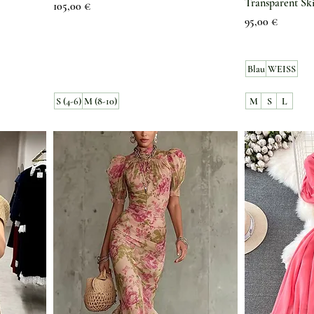
Transparent Sk
Preis
105,00 €
Preis
95,00 €
Blau
WEISS
S (4-6)
M (8-10)
M
S
L