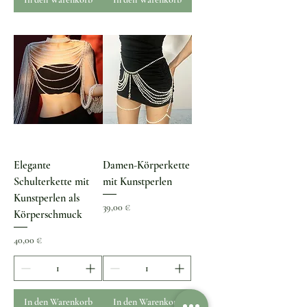
Elegante
Damen-Körperkette
Schulterkette mit
mit Kunstperlen
Kunstperlen als
Preis
39,00 €
Körperschmuck
Preis
40,00 €
In den Warenkorb
In den Warenkorb