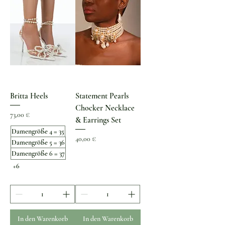
Britta Heels
Statement Pearls
Chocker Necklace
Preis
73,00 €
& Earrings Set
Damengröße 4 = 35
Preis
40,00 €
Damengröße 5 = 36
Damengröße 6 = 37
+6
In den Warenkorb
In den Warenkorb