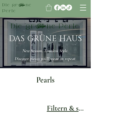
Die grüne
Perle
Die grüne Perle
DAS GRÜNE HAUS
New Season. Timeless Style.
Discover pieces you’ll wear on repeat.
Pearls
Filtern & sortieren